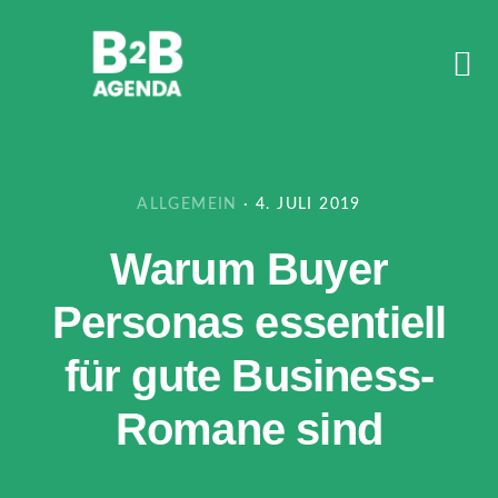
Skip
Skip
Skip
to
to
to
primary
content
footer
navigation
ALLGEMEIN
·
4. JULI 2019
Warum Buyer
Personas essentiell
für gute Business-
Romane sind